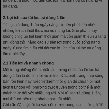
trà đen, trà thảo mộc đến các loại trà hỗn hợp có hương vị
đa dạng.
2. Lợi ích của túi lọc trà dùng 1 lần
Túi lọc trà dùng 1 lần ngày càng trở nên phổ biến nhờ
những lợi ích thiết thực mà nó mang lại. Sản phẩm này
không chỉ giúp tiết kiệm thời gian mà còn giảm thiểu sự lãng
phí, đồng thời nâng cao sự tiện lợi trong cuộc sống hàng
ngày. Cùng tìm hiểu chi tiết các lợi ích của túi lọc trà dùng 1
lần dưới đây.
2.1 Tiện lợi và nhanh chóng
Một trong những điểm nhấn ấn tượng nhất của túi lọc trà
dùng 1 lần là độ tiện lợi vượt trội. Đặc biệt, trong nhịp sống
bận rộn hiện nay, việc tiết kiệm thời gian để chuẩn bị một
tách trà ngon với phương thức truyền thống có thể là một
thách thức đối với nhiều người. Với túi lọc trà dùng 1 lần,
mọi thứ trở nên nhẹ nhàng hơn rất nhiều.
Chỉ cần đặt một túi trà vào cốc nước nóng, sau chừng 5-10