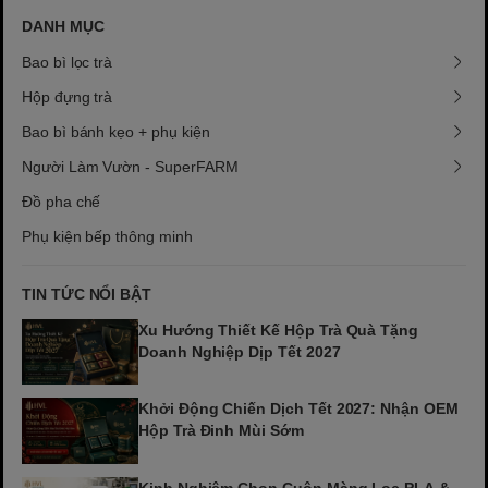
DANH MỤC
Bao bì lọc trà
Hộp đựng trà
Bao bì bánh kẹo + phụ kiện
Người Làm Vườn - SuperFARM
Đồ pha chế
Phụ kiện bếp thông minh
TIN TỨC NỔI BẬT
Xu Hướng Thiết Kế Hộp Trà Quà Tặng
Doanh Nghiệp Dịp Tết 2027
Khởi Động Chiến Dịch Tết 2027: Nhận OEM
Hộp Trà Đinh Mùi Sớm
Kinh Nghiệm Chọn Cuộn Màng Lọc PLA &