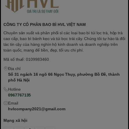
CÔNG TY CỔ PHẦN BAO BÌ HVL VIỆT NAM
Chuyên sản xuất và phân phối sỉ các loại bao bì túi lọc trà, hộp trà
cao cấp, bao bì bánh kẹo và túi bọc trái cây. Chúng tôi tự hào là đối
tác tin cậy của hàng nghìn hộ kinh doanh và doanh nghiệp trên
toàn quốc, mang đế bền, đẹp, tối ưu chi phí.
Mã số thuế: 0109983460
Địa chỉ
Số 31 ngách 16 ngõ 66 Ngọc Thụy, phường Bồ Đề, thành
phố Hà Nội
Hotline
0967767135
Email
hvlcompany2021@gmail.com
Mạng xã hội