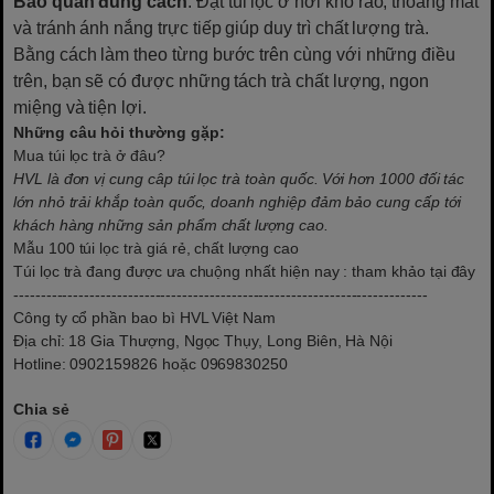
Bảo quản đúng cách
: Đặt túi lọc ở nơi khô ráo, thoáng mát
và tránh ánh nắng trực tiếp giúp duy trì chất lượng trà.
Bằng cách làm theo từng bước trên cùng với những điều
trên, bạn sẽ có được những tách trà chất lượng, ngon
miệng và tiện lợi.
Những câu hỏi thường gặp:
Mua túi lọc trà ở đâu?
HVL là đơn vị cung câp túi lọc trà toàn quốc. Với hơn 1000 đối tác
lớn nhỏ trải khắp toàn quốc, doanh nghiệp đảm bảo cung cấp tới
khách hàng những sản phẩm chất lượng cao.
Mẫu 100 túi lọc trà giá rẻ, chất lượng cao
Túi lọc trà đang được ưa chuộng nhất hiện nay
: tham khảo tại đây
----------------------------------------------------------------------------
Công ty cổ phần bao bì HVL Việt Nam
Địa chỉ: 18 Gia Thượng, Ngọc Thụy, Long Biên, Hà Nội
Hotline: 0902159826 hoặc 0969830250
Chia sẻ