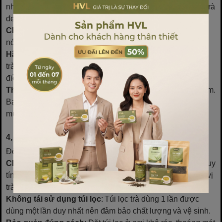
nhiệt độ khoảng 80-85 °C cho trà xanh, và 95-100 °C cho trà
đen hoặc trà xanh.
Cho túi lọc vào cốc:
Bỏ túi lọc trà vào cốc, rồi thêm nước
nóng sao cho nước ngập ½ túi trà.
Hãm trà
: Đóng nắp cốc đợi trà ngấm khoảng 2-3 phút với
trà xanh, 3-5 phút với trà đen hoặc thảo mộc. Bạn có thể
điều chỉnh thời gian hãm tuỳ khẩu vị.
Thưởng thức
: Bỏ túi lọc ra và thưởng thức trà khi đang ấm.
Bạn có thể thêm gừng, trà, hoặc đường tuỳ thích theo ý
muốn.
4, Những lưu ý khi sử dụng túi lọc trà dùng 1 lần
Để sử dụng túi lọc trà dùng 1 lần hiệu quả, bạn cần biết:
Chọn sản phẩm chất lượng
: Mua túi lọc từ thương hiệu uy
tín, có nguồn gốc rõ ràng giúp đảm bảo vệ sinh và hương vị
trà.
Không tái sử dụng túi lọc
: Túi lọc trà dùng 1 lần được
dùng một lần duy nhất nên đảm bảo chất lượng và vệ sinh.