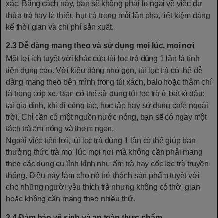
xác. Bằng cách này, bạn sẽ không phải lo ngại về việc dư
thừa trà hay là thiếu hụt trà trong mỗi lần pha, tiết kiệm đáng
kể thời gian và chi phí sản xuất.
2.3 Dễ dàng mang theo và sử dụng mọi lúc, mọi nơi
Một lợi ích tuyệt vời khác của túi lọc trà dùng 1 lần là tính
tiện dụng cao. Với kiểu dáng nhỏ gọn, túi lọc trà có thể dễ
dàng mang theo bên mình trong túi xách, balo hoặc thậm chí
là trong cốp xe. Bạn có thể sử dụng túi lọc trà ở bất kì đâu:
tại gia đình, khi đi công tác, học tập hay sử dụng cafe ngoài
trời. Chỉ cần có một nguồn nước nóng, bạn sẽ có ngay một
tách trà ấm nóng và thơm ngon.
Ngoài việc tiện lợi, túi lọc trà dùng 1 lần có thể giúp bạn
thưởng thức trà mọi lúc mọi nơi mà không cần phải mang
theo các dụng cụ lỉnh kỉnh như ấm trà hay cốc lọc trà truyền
thống. Điều này làm cho nó trở thành sản phẩm tuyệt vời
cho những người yêu thích trà nhưng không có thời gian
hoặc không cần mang theo nhiều thứ.
2.4 Đảm bảo vệ sinh và an toàn thực phẩm