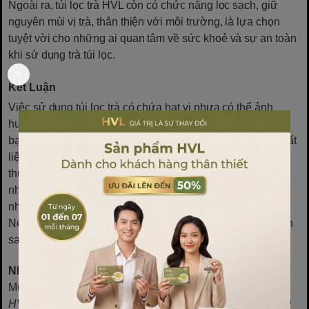
Ngoài ra, túi lọc trà HVL còn có chức năng lọc sạch, giữ
nguyên mùi vị trà, thân thiện với môi trường, là lựa chọn
tuyệt vời cho những ai quan tâm về sức khoẻ và sự an toàn
khi sử dụng trà túi lọc.
Kết Luận
Việc sử dụng túi lọc trà có chứa hạt vi nhựa có thể ảnh
hưởng đến sức khoẻ và môi trường. Để đảm bảo an toàn,
bạn nên lựa chọn các loại túi lọc trà không chứa nhựa, chất
liệu làm từ giấy hoặc sợi thực vật. HVL là một trong những
thương hiệu phân phối túi lọc trà an toàn, không chứa vi
nhựa, để bạn tận hưởng trà một cách an toàn và trọn vẹn
nhất.
Nếu bạn quan tâm về sức khoẻ và môi trường, hãy chuyển
sang sử dụng túi lọc trà an toàn ngay hôm nay!
Những câu hỏi thường gặp:
Mua túi lọc trà ở đâu?
HVL là đơn vị cung câp túi lọc trà toàn quốc. Với hơn 1000