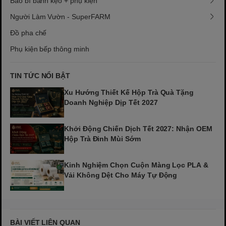
Bao bì bánh kẹo + phụ kiện
Người Làm Vườn - SuperFARM
Đồ pha chế
Phụ kiện bếp thông minh
TIN TỨC NỔI BẬT
Xu Hướng Thiết Kế Hộp Trà Quà Tặng
Doanh Nghiệp Dịp Tết 2027
Khởi Động Chiến Dịch Tết 2027: Nhận OEM
Hộp Trà Đinh Mùi Sớm
Kinh Nghiệm Chọn Cuộn Màng Lọc PLA &
Vải Không Dệt Cho Máy Tự Động
BÀI VIẾT LIÊN QUAN