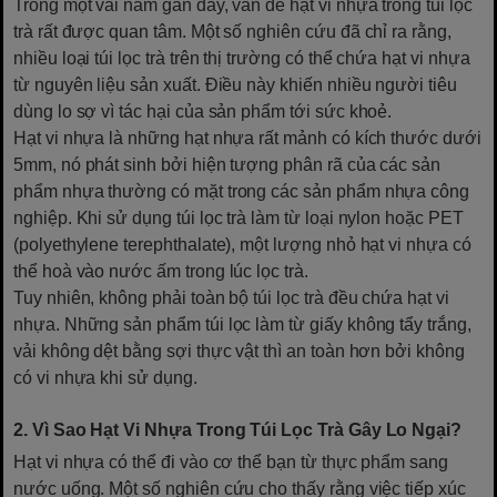
Trong một vài năm gần đây, vấn đề hạt vi nhựa trong túi lọc
trà rất được quan tâm. Một số nghiên cứu đã chỉ ra rằng,
nhiều loại túi lọc trà trên thị trường có thể chứa hạt vi nhựa
từ nguyên liệu sản xuất. Điều này khiến nhiều người tiêu
dùng lo sợ vì tác hại của sản phẩm tới sức khoẻ.
Hạt vi nhựa là những hạt nhựa rất mảnh có kích thước dưới
5mm, nó phát sinh bởi hiện tượng phân rã của các sản
phẩm nhựa thường có mặt trong các sản phẩm nhựa công
nghiệp. Khi sử dụng túi lọc trà làm từ loại nylon hoặc PET
(polyethylene terephthalate), một lượng nhỏ hạt vi nhựa có
thể hoà vào nước ấm trong lúc lọc trà.
Tuy nhiên, không phải toàn bộ túi lọc trà đều chứa hạt vi
nhựa. Những sản phẩm túi lọc làm từ giấy không tẩy trắng,
vải không dệt bằng sợi thực vật thì an toàn hơn bởi không
có vi nhựa khi sử dụng.
2. Vì Sao Hạt Vi Nhựa Trong Túi Lọc Trà Gây Lo Ngại?
Hạt vi nhựa có thể đi vào cơ thể bạn từ thực phẩm sang
nước uống. Một số nghiên cứu cho thấy rằng việc tiếp xúc