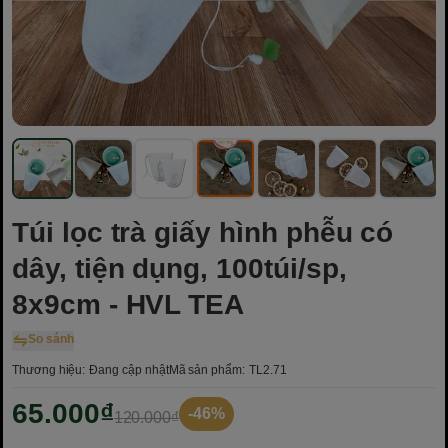
Túi lọc trà giấy hình phễu có
dây, tiện dụng, 100túi/sp,
8x9cm - HVL TEA
So sánh
Thương hiệu:
Đang cập nhật
Mã sản phẩm:
TL2.71
65.000₫
-46%
120.000₫