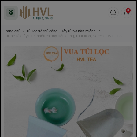
0
Trang chủ
/
Túi lọc trà thủ công - Dây rút và hàn miệng
/
Túi lọc trà giấy hình phễu có dây, tiện dụng, 100túi/sp, 8x9cm - HVL TEA