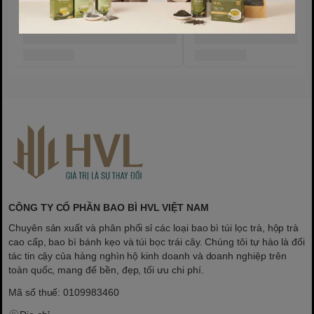
CÔNG TY CỔ PHẦN BAO BÌ HVL VIỆT NAM
Chuyên sản xuất và phân phối sỉ các loại bao bì túi lọc trà, hộp trà
cao cấp, bao bì bánh kẹo và túi bọc trái cây. Chúng tôi tự hào là đối
tác tin cậy của hàng nghìn hộ kinh doanh và doanh nghiệp trên
toàn quốc, mang đế bền, đẹp, tối ưu chi phí.
Mã số thuế: 0109983460