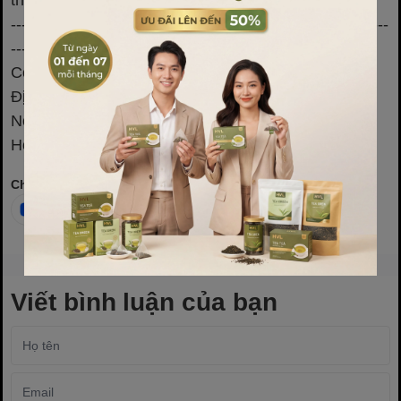
-----------------------------------------------------------------------
-----
Công ty cổ phần bao bì HVL Việt Nam
Địa chỉ: 18 Gia Thượng, Ngọc Thụy, Long Biên, Hà
Nội
Hotline: 0902159826 hoặc 0969830250
Chia sẻ
Viết bình luận của bạn