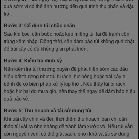
quá sớm vì có thể ảnh hưởng đến quá trình thụ phấn và đậu
trái.
Bước 3: Cố định túi chắc chắn
Sau khi bọc, cần buộc hoặc kẹp miệng túi lại để tránh côn
trùng xâm nhập. Đồng thời, cần đảm bảo túi không quá chật
để trái cây có đủ không gian phát triển.
Bước 4: Kiểm tra định kỳ
Nên kiểm tra túi thường xuyên để phát hiện sớm các dấu
hiệu bất thường như túi bị rách, hư hỏng hoặc trái cây bị
bệnh để có biện pháp xử lý kịp thời. Nếu thấy túi bị rách
hoặc hư hại do mưa gió, nên thay thế ngay để đảm bảo hiệu
quả bảo vệ.
Bước 5: Thu hoạch và tái sử dụng túi
Khi trái cây chín và đến thời điểm thu hoạch, bạn chỉ cần
tháo túi vải ra nhẹ nhàng để tránh làm xước vỏ. Nếu túi vẫn
còn nguyên vẹn, có thể giặt sạch, phơi khô và tái sử dụng