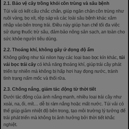
2.1.
Bảo vệ cây trồng khỏi côn trùng và sâu bệnh
Túi vải có kết cấu chắc chắn, giúp ngăn chặn côn trùng như
ruồi vàng, bọ xít, rệp sáp và các loài sâu bệnh khác xâm
nhập vào bên trong trái. Điều này giúp hạn chế tối đa việc
sử dụng thuốc trừ sâu, đảm bảo nông sản sạch, an toàn cho
sức khỏe người tiêu dùng.
2.2.
Thoáng khí, không gây ứ đọng độ ẩm
Không giống như túi nilon hay các loại bao bọc kín khác,
túi
vải bọc trái cây
có khả năng thoáng khí, giúp trái cây phát
triển tự nhiên mà không bị hấp hơi hay đọng nước, tránh
tình trạng nấm mốc và thối rữa.
2.3.
Chống nắng, giảm tác động từ thời tiết
Dưới tác động của ánh nắng mạnh, nhiều loại trái cây như
xoài, na, ổi, mít… dễ bị rám nắng hoặc mất nước. Túi vải có
thể giúp giảm nhiệt độ bên trong, tạo môi trường lý tưởng để
trái phát triển mà không bị ảnh hưởng bởi thời tiết khắc
nghiệt.