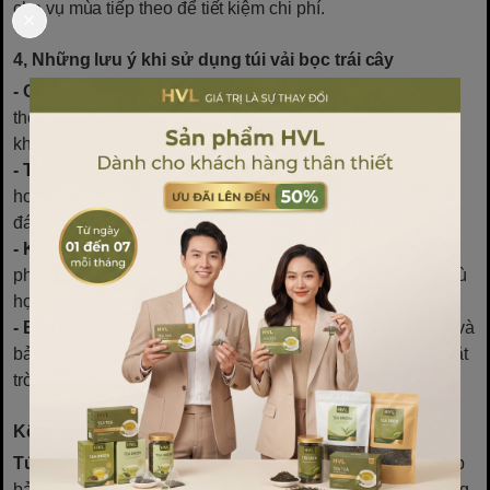
cho vụ mùa tiếp theo để tiết kiệm chi phí.
4, Những lưu ý khi sử dụng túi vải bọc trái cây
- Chọn túi có chất lượng tốt:
Túi vải kém chất lượng có
thể nhanh rách, không ngăn chặn được côn trùng hoặc
không đảm bảo độ thoáng khí cần thiết.
- Tránh bọc túi quá muộn:
Nếu bọc khi trái cây đã lớn
hoặc đã bị côn trùng tấn công, hiệu quả bảo vệ sẽ giảm
đáng kể.
- Không bọc túi quá chặt:
Để tránh ảnh hưởng đến sự
phát triển tự nhiên của trái cây, hãy chọn kích thước túi phù
hợp, đảm bảo không gian thoải mái bên trong.
- Bảo quản túi đúng cách:
Sau mỗi vụ mùa, cần vệ sinh và
bảo quản túi ở nơi khô ráo, tránh tiếp xúc với ánh nắng mặt
trời trực tiếp để kéo dài tuổi thọ của sản phẩm.
Kết luận
Túi vải bọc trái cây
là một giải pháp hữu cơ hiệu quả giúp
bảo vệ mùa màng khỏi côn trùng, sâu bệnh và các tác động