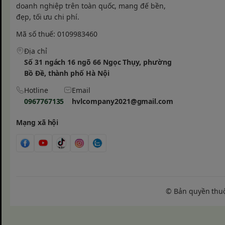
thực phẩm tối ưu
doanh nghiệp trên toàn quốc, mang đế bền,
đẹp, tối ưu chi phí.
Đối với các Home Baker (người làm bánh tại nhà), việc
nougat hay bánh mì là ưu tiên hàng đầu. Miệng túi đượ
Mã số thuế: 0109983460
(ziplock) bấm vuốt mép chắc chắn.
Địa chỉ
Số 31 ngách 16 ngõ 66 Ngọc Thụy, phường
Bồ Đề, thành phố Hà Nội
Hotline
Email
0967767135
hvlcompany2021@gmail.com
Mạng xã hội
© Bản quyền thu