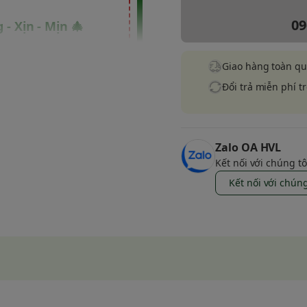
09
 - Xịn - Mịn 🎄
ũng là lúc nhu cầu tìm
Giao hàng toàn q
gói quà bằng giấy quá
Đổi trả miễn phí t
a mình trông thật nổi
ân" mùa Noel năm nay.
Đỏ là
Zalo OA HVL
Kết nối với chúng tô
 Giáng
Kết nối với chúng
 mưa làm gió" trên thị
n sản phẩm này luôn