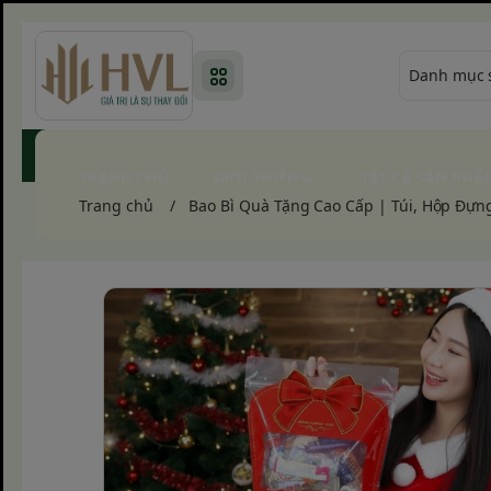
TRANG CHỦ
GIỚI THIỆU
TẤT CẢ SẢN PHẨ
Trang chủ
/
Bao Bì Quà Tặng Cao Cấp | Túi, Hộp Đựng 
TUYỂN ĐẠI LÝ TOÀN QUỐC