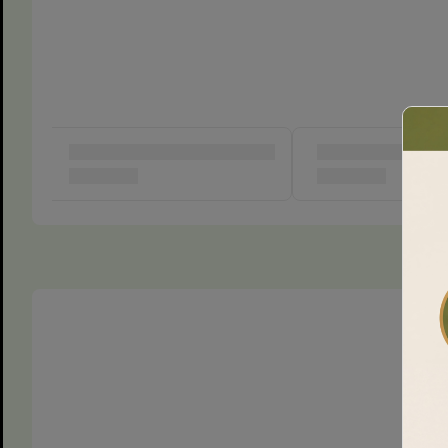
1. Thiết kế "Sang chản
chất lễ hội
Điểm nhấn của chiếc túi chính là họa tiết chiếc nơ đỏ 3
nền túi trong suốt. Màu đỏ tượng trưng cho may mắn,
kết hợp với đường viền giả chỉ khâu tinh tế tạo cảm gi
công cao cấp. Chỉ cần nhìn thấy chiếc
túi đựng quà No
cảm thấy vui vẻ ngay lập tức.