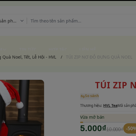
M
TIN TỨC
HỢP TÁC
LIÊN HỆ
Quà Noel, Tết, Lễ Hội - HVL
/
TÚI ZIP NƠ ĐỎ ĐỰNG QUÀ NOEL
TÚI ZIP
So sánh
Thương hiệu:
HVL Tea
Mã sản ph
Vừa mở bán
5.000₫
-50
10.000₫