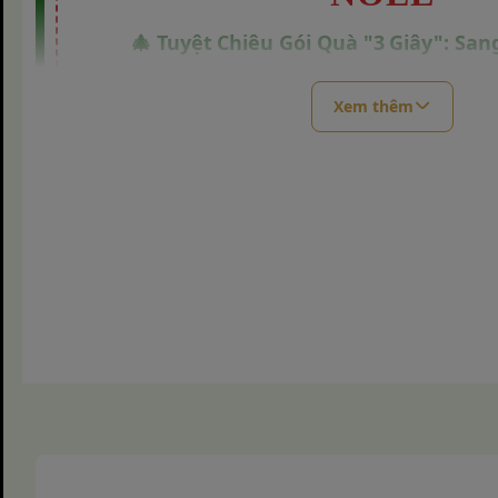
🎄 Tuyệt Chiêu Gói Quà "3 Giây": Sang
Giáng sinh đang đến gần, không khí lễ hội ngập tràn c
Xem thêm
kiếm bao bì đựng quà tăng cao. Bạn đang đau đầu vì 
tốn thời gian? Bạn là chủ tiệm bánh muốn sản phẩm củ
bật?
Túi zip nơ đỏ
chính là giải pháp bao bì "quốc d
Tại sao Túi Zip Nơ 
"Best Seller" mùa
Sinh?
Không phải ngẫu nhiên mà
túi zip hình nơ đỏ
lại "làm
trường bao bì cuối năm. Dưới đây là những lý do khiế
trong tình trạng "cháy hàng":