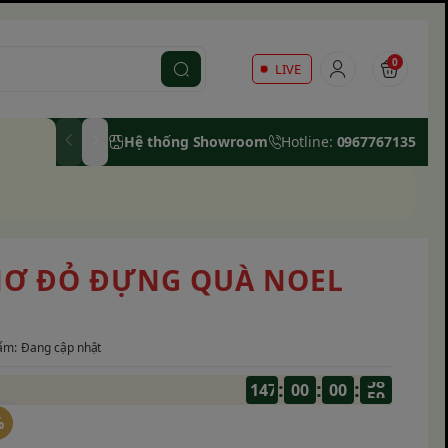
0
LIVE
Hệ thống Showroom
Hotline:
0967767135
 NƠ ĐỎ ĐỰNG QUÀ NOEL
ẩm:
Đang cập nhật
:
:
:
147
00
%