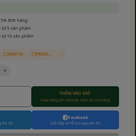
 5% đơn hàng
a từ 5 sản phẩm
a từ 10 sản phẩm
EGAT10
FREESHIP
THÊM VÀO GIỎ
Giao hàng tận nơi hoặc nhận tại cửa hàng
Facebook
 tức thì
Giải đáp và hỗ trợ ngay tức thì