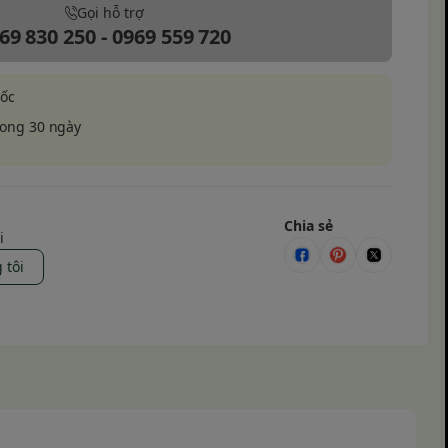
Gọi hỗ trợ
69 830 250 - 0969 559 720
uốc
rong 30 ngày
Chia sẻ
i
 tôi