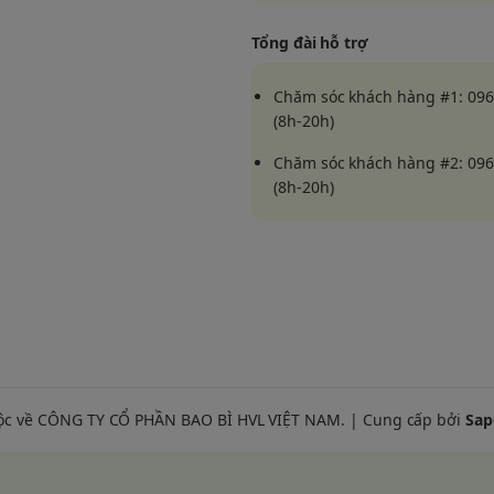
 bảo quản bánh quy, kẹo
Tổng đài hỗ trợ
c trang bị khóa zip
Chăm sóc khách hàng #1: 096
(8h-20h)
Chăm sóc khách hàng #2: 096
(8h-20h)
ộc về CÔNG TY CỔ PHẦN BAO BÌ HVL VIỆT NAM. | Cung cấp bởi
Sap