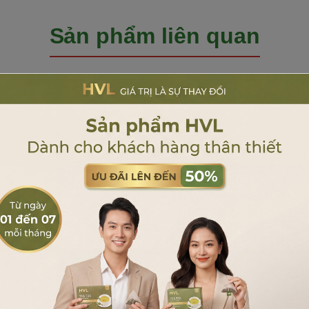
h" đậm
Sản phẩm liên quan
D to bản in sắc nét trên
 ấm áp của Giáng sinh,
ác như một gói quà thủ
el
này, người nhận đã
Sản phẩm cùng phân khúc