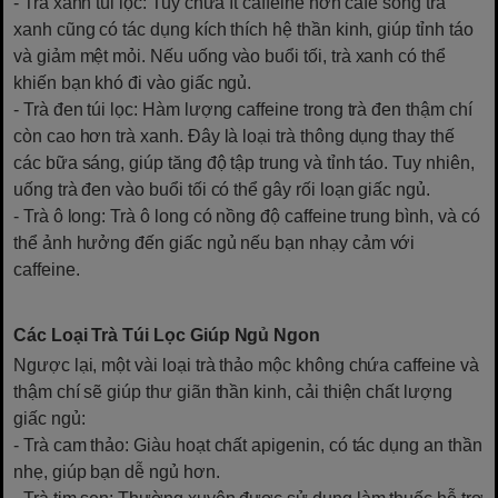
- Trà xanh túi lọc: Tuy chứa ít caffeine hơn cafe song trà
xanh cũng có tác dụng kích thích hệ thần kinh, giúp tỉnh táo
và giảm mệt mỏi. Nếu uống vào buổi tối, trà xanh có thể
khiến bạn khó đi vào giấc ngủ.
- Trà đen túi lọc: Hàm lượng caffeine trong trà đen thậm chí
còn cao hơn trà xanh. Đây là loại trà thông dụng thay thế
các bữa sáng, giúp tăng độ tập trung và tỉnh táo. Tuy nhiên,
uống trà đen vào buổi tối có thể gây rối loạn giấc ngủ.
- Trà ô long: Trà ô long có nồng độ caffeine trung bình, và có
thể ảnh hưởng đến giấc ngủ nếu bạn nhạy cảm với
caffeine.
Các Loại Trà Túi Lọc Giúp Ngủ Ngon
Ngược lại, một vài loại trà thảo mộc không chứa caffeine và
thậm chí sẽ giúp thư giãn thần kinh, cải thiện chất lượng
giấc ngủ:
- Trà cam thảo: Giàu hoạt chất apigenin, có tác dụng an thần
nhẹ, giúp bạn dễ ngủ hơn.