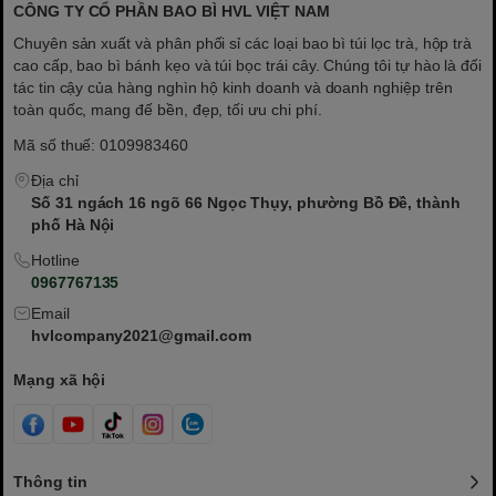
CÔNG TY CỔ PHẦN BAO BÌ HVL VIỆT NAM
Chuyên sản xuất và phân phối sỉ các loại bao bì túi lọc trà, hộp trà
cao cấp, bao bì bánh kẹo và túi bọc trái cây. Chúng tôi tự hào là đối
tác tin cậy của hàng nghìn hộ kinh doanh và doanh nghiệp trên
toàn quốc, mang đế bền, đẹp, tối ưu chi phí.
Mã số thuế: 0109983460
Địa chỉ
Số 31 ngách 16 ngõ 66 Ngọc Thụy, phường Bồ Đề, thành
phố Hà Nội
Hotline
0967767135
Email
hvlcompany2021@gmail.com
Mạng xã hội
Thông tin