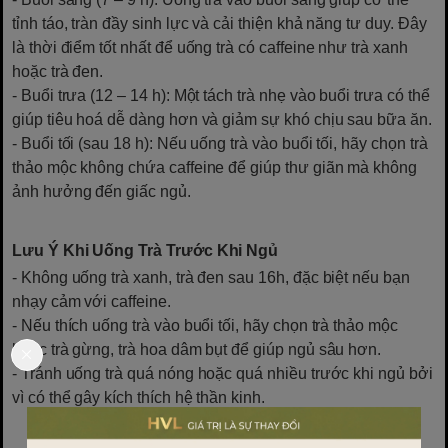
tỉnh táo, tràn đầy sinh lực và cải thiện khả năng tư duy. Đây
là thời điểm tốt nhất để uống trà có caffeine như trà xanh
hoặc trà đen.
- Buổi trưa (12 – 14 h): Một tách trà nhẹ vào buổi trưa có thể
giúp tiêu hoá dễ dàng hơn và giảm sự khó chịu sau bữa ăn.
- Buổi tối (sau 18 h): Nếu uống trà vào buổi tối, hãy chọn trà
thảo mộc không chứa caffeine để giúp thư giãn mà không
ảnh hưởng đến giấc ngủ.
Lưu Ý Khi Uống Trà Trước Khi Ngủ
- Không uống trà xanh, trà đen sau 16h, đặc biệt nếu bạn
nhạy cảm với caffeine.
- Nếu thích uống trà vào buổi tối, hãy chọn trà thảo mộc
hoặc trà gừng, trà hoa dâm bụt để giúp ngủ sâu hơn.
- Tránh uống trà quá nóng hoặc quá nhiều trước khi ngủ bởi
vì có thể gây kích thích hệ thần kinh.