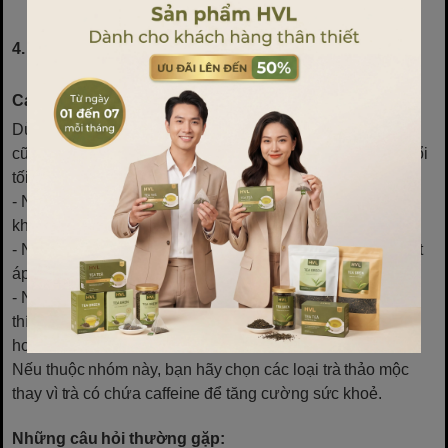
4. Những Ai Nên Hạn Chế Uống Trà Túi Lọc Có
Caffeine?
Dù trà có nhiều lợi ích sức khoẻ, song một số nhóm người
cũng nên hạn chế uống trà chứa caffeine, đặc biệt vào buổi
tối:
- Người bị mất ngủ do rối loạn giấc ngủ: Caffeine có thể
khiến tình trạng mất ngủ trở nên nghiêm trọng hơn.
- Người bị tim mạch: Trà có thể kích thích nhịp tim và huyết
áp, không tốt với những người có vấn đề về tim mạch.
- Người bị dạ dày nhạy cảm: Trà chứa caffeine có thể kích
thích axit dạ dày, gây đau nếu uống khi bụng trống rỗng
hoặc vào buổi tối.
Nếu thuộc nhóm này, bạn hãy chọn các loại trà thảo mộc
thay vì trà có chứa caffeine để tăng cường sức khoẻ.
Những câu hỏi thường gặp: