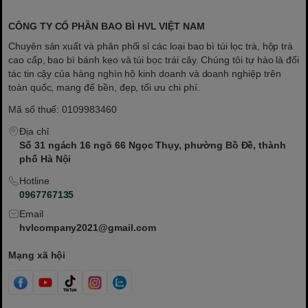
CÔNG TY CỔ PHẦN BAO BÌ HVL VIỆT NAM
Chuyên sản xuất và phân phối sỉ các loại bao bì túi lọc trà, hộp trà
cao cấp, bao bì bánh kẹo và túi bọc trái cây. Chúng tôi tự hào là đối
tác tin cậy của hàng nghìn hộ kinh doanh và doanh nghiệp trên
toàn quốc, mang đế bền, đẹp, tối ưu chi phí.
Mã số thuế: 0109983460
Địa chỉ
Số 31 ngách 16 ngõ 66 Ngọc Thụy, phường Bồ Đề, thành
phố Hà Nội
Hotline
0967767135
Email
hvlcompany2021@gmail.com
Mạng xã hội