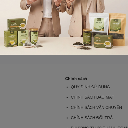
Gửi bình luận
Chính sách
QUY ĐỊNH SỬ DỤNG
CHÍNH SÁCH BẢO MẬT
CHÍNH SÁCH VẬN CHUYỂN
CHÍNH SÁCH ĐỔI TRẢ
PHƯƠNG THỨC THANH TOÁ