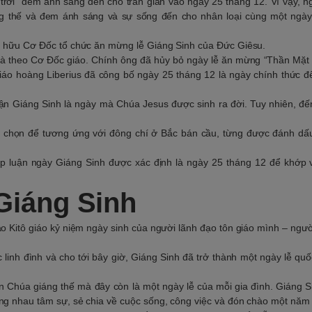
ời” đem ánh sáng đến cho trần gian vào ngày 25 tháng 12. Vì vậy, 
g thế và đem ánh sáng và sự sống đến cho nhân loại cùng một ngày 
ín hữu Cơ Đốc tổ chức ăn mừng lễ Giáng Sinh của Đức Giêsu.
 theo Cơ Đốc giáo. Chính ông đã hủy bỏ ngày lễ ăn mừng “Thần Mặt t
áo hoàng Liberius đã công bố ngày 25 tháng 12 là ngày chính thức đ
hận Giáng Sinh là ngày mà Chúa Jesus được sinh ra đời. Tuy nhiên, đế
 chọn để tương ứng với đông chí ở Bắc bán cầu, từng được đánh dấu
ập luận ngày Giáng Sinh được xác định là ngày 25 tháng 12 để khớp 
Giáng Sinh
ạo Kitô giáo kỷ niệm ngày sinh của người lãnh đạo tôn giáo mình – ngư
linh đình và cho tới bây giờ, Giáng Sinh đã trở thành một ngày lễ quố
n Chúa giáng thế mà đây còn là một ngày lễ của mỗi gia đình. Giáng Si
ùng nhau tâm sự, sẻ chia về cuộc sống, công việc và đón chào một năm 