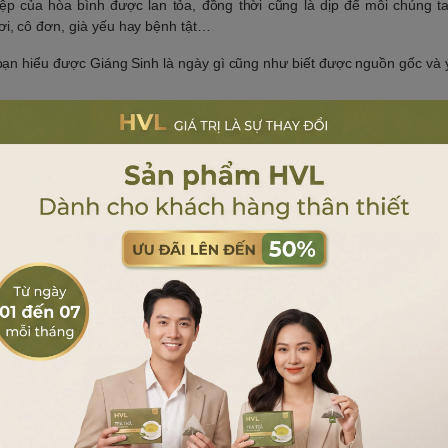
p của hòa bình được lan tỏa, đồng thời cũng là dịp để mỗi chúng ta
i, cô đơn, già yếu hay bệnh tật…
 bạn hiểu được Giáng Sinh là ngày gì cũng như biết được nguồn gốc và 
ững người thân trong gia đình luôn mạnh khỏe, bình an và hạnh phúc.