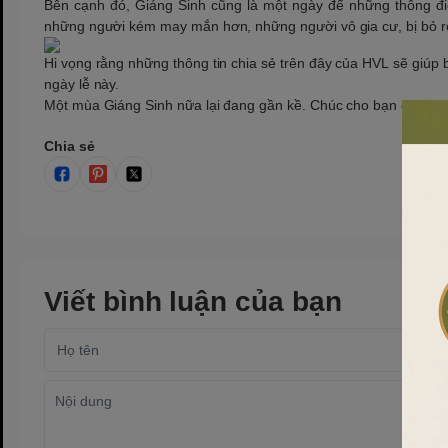
Bên cạnh đó, Giáng Sinh cũng là một ngày để những thông điệ
những người kém may mắn hơn, những người vô gia cư, bị bỏ rơ
Hi vọng rằng những thông tin chia sẻ trên đây của HVL sẽ giúp
ngày lễ này.
Một mùa Giáng Sinh nữa lại đang gần kề. Chúc cho bạn cùng nh
Chia sẻ
Viết bình luận của bạn