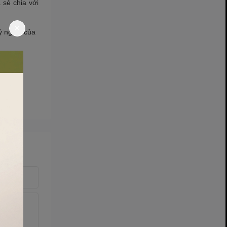
 sẻ chia với
ý nghĩa của