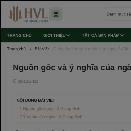
TRANG CHỦ
GIỚI THIỆU
TẤT CẢ SẢN PHẨM
Trang chủ
/
Bài Viết
/
Nguồn gốc và ý nghĩa của ngày lễ Gián
Nguồn gốc và ý nghĩa của ngà
08/12/2023
NỘI DUNG BÀI VIẾT
Nguồn gốc ngày Lễ Giáng Sinh
Ý nghĩa của ngày Lễ Giáng Sinh