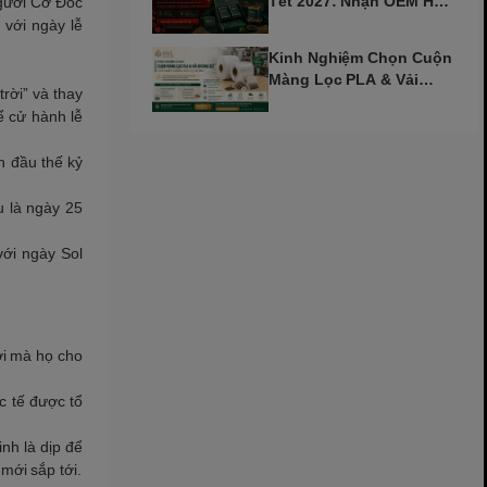
Tết 2027: Nhận OEM Hộp
người Cơ Đốc
Trà Đinh Mùi Sớm
với ngày lễ
Kinh Nghiệm Chọn Cuộn
Màng Lọc PLA & Vải
rời” và thay
Không Dệt Cho Máy Tự
ể cử hành lễ
Động
n đầu thế kỷ
 là ngày 25
với ngày Sol
ời mà họ cho
c tế được tổ
nh là dịp để
mới sắp tới.