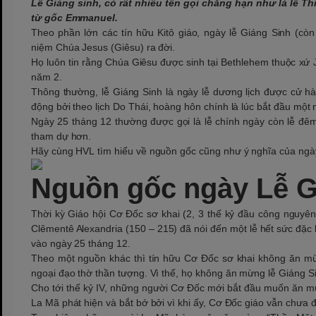
Lễ Giáng sinh, có rất nhiều tên gọi chẳng hạn như là lễ Th
từ gốc Emmanuel.
Theo phần lớn các tín hữu Kitô giáo, ngày lễ Giáng Sinh (còn
niệm Chúa Jesus (Giêsu) ra đời.
Họ luôn tin rằng Chúa Giêsu được sinh tại Bethlehem thuộc xứ
năm 2.
Thông thường, lễ Giáng Sinh là ngày lễ dương lịch được cử hà
động bởi theo lịch Do Thái, hoàng hôn chính là lúc bắt đầu mộ
Ngày 25 tháng 12 thường được gọi là lễ chính ngày còn lễ đêm
tham dự hơn.
Hãy cùng HVL tìm hiểu về nguồn gốc cũng như ý nghĩa của ngày
Nguồn gốc ngày Lễ G
Thời kỳ Giáo hội Cơ Đốc sơ khai (2, 3 thế kỷ đầu công nguyên
Clêmentê Alexandria (150 – 215) đã nói đến một lễ hết sức đặc 
vào ngày 25 tháng 12.
Theo một nguồn khác thì tín hữu Cơ Đốc sơ khai không ăn mừn
ngoại đạo thờ thần tượng. Vì thế, họ không ăn mừng lễ Giáng S
Cho tới thế kỷ IV, những người Cơ Đốc mới bắt đầu muốn ăn mừ
La Mã phát hiện và bắt bớ bởi vì khi ấy, Cơ Đốc giáo vẫn chưa