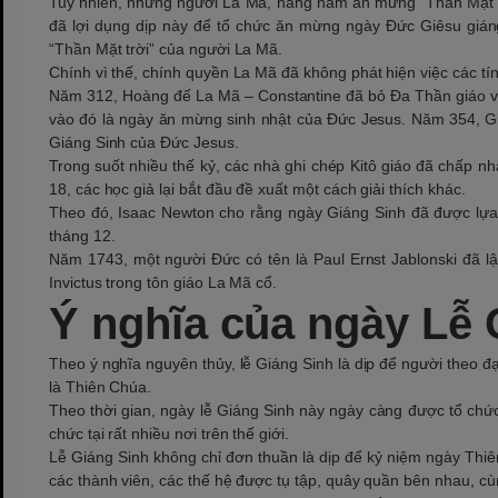
Tuy nhiên, những người La Mã, hàng năm ăn mừng “Thần Mặt tr
đã lợi dụng dịp này để tổ chức ăn mừng ngày Đức Giêsu gián
“Thần Mặt trời” của người La Mã.
Chính vì thế, chính quyền La Mã đã không phát hiện việc các t
Năm 312, Hoàng đế La Mã – Constantine đã bỏ Đa Thần giáo và
vào đó là ngày ăn mừng sinh nhật của Đức Jesus. Năm 354, Gi
Giáng Sinh của Đức Jesus.
Trong suốt nhiều thế kỷ, các nhà ghi chép Kitô giáo đã chấp n
18, các học giả lại bắt đầu đề xuất một cách giải thích khác.
Theo đó, Isaac Newton cho rằng ngày Giáng Sinh đã được lựa
tháng 12.
Năm 1743, một người Đức có tên là Paul Ernst Jablonski đã l
Invictus trong tôn giáo La Mã cổ.
Ý nghĩa của ngày Lễ 
Theo ý nghĩa nguyên thủy, lễ Giáng Sinh là dịp để người theo đ
là Thiên Chúa.
Theo thời gian, ngày lễ Giáng Sinh này ngày càng được tổ chức 
chức tại rất nhiều nơi trên thế giới.
Lễ Giáng Sinh không chỉ đơn thuần là dịp để kỷ niệm ngày Thiê
các thành viên, các thế hệ được tụ tập, quây quần bên nhau, c