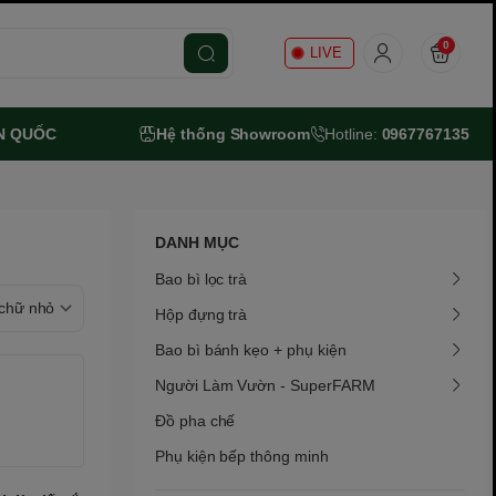
0
LIVE
N QUỐC
Hệ thống Showroom
Hotline:
0967767135
DANH MỤC
Bao bì lọc trà
Hộp đựng trà
Bao bì bánh kẹo + phụ kiện
Người Làm Vườn - SuperFARM
Đồ pha chế
Phụ kiện bếp thông minh