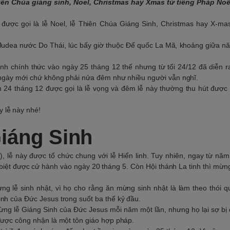
iên Chúa giáng sinh, Noel, Christmas hay Xmas từ tiếng Pháp Noël,
 được gọi là lễ Noel, lễ Thiên Chúa Giáng Sinh, Christmas hay X-mas
 Judea nước Do Thái, lúc bấy giờ thuộc Đế quốc La Mã, khoảng giữa 
nh chính thức vào ngày 25 tháng 12 thế nhưng từ tối 24/12 đã diễn r
t ngày mới chứ không phải nửa đêm như nhiều người vẫn nghĩ.
 24 tháng 12 được gọi là lễ vọng và đêm lễ này thường thu hút được
 lễ này nhé!
iáng Sinh
), lễ này được tổ chức chung với lễ Hiển linh. Tuy nhiên, ngay từ nă
biệt được cử hành vào ngày 20 tháng 5. Còn Hội thánh La tinh thì mừng
g lễ sinh nhật, vì họ cho rằng ăn mừng sinh nhật là làm theo thói 
inh của Đức Jesus trong suốt ba thế kỷ đầu.
ng lễ Giáng Sinh của Đức Jesus mỗi năm một lần, nhưng họ lại sợ bị
 được công nhận là một tôn giáo hợp pháp.