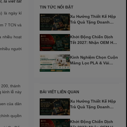
 là viết tắt
TIN TỨC NỔI BẬT
) là ngày kỉ
Xu Hướng Thiết Kế Hộp
Trà Quà Tặng Doanh
năm 7 TCN và
Nghiệp Dịp Tết 2027
a nhiều hoạt
Khởi Động Chiến Dịch
Tết 2027: Nhận OEM Hộp
Trà Đinh Mùi Sớm
 nhiều người
Kinh Nghiệm Chọn Cuộn
Màng Lọc PLA & Vải
Không Dệt Cho Máy Tự
Động
m 200, thánh
BÀI VIẾT LIÊN QUAN
 kính lễ này
Xu Hướng Thiết Kế Hộp
quen của dân
Trà Quà Tặng Doanh
Nghiệp Dịp Tết 2027
 chính quyền
Khởi Động Chiến Dịch