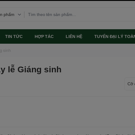
TIN TỨC
HỢP TÁC
LIÊN HỆ
TUYỂN ĐẠI LÝ TOÀ
g sinh
y lễ Giáng sinh