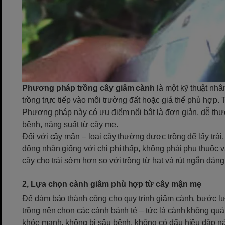
Phương pháp trồng cây giâm cành
là một kỹ thuật nhâ
trồng trực tiếp vào môi trường đất hoặc giá thể phù hợp. 
Phương pháp này có ưu điểm nổi bật là đơn giản, dễ thực
bệnh, năng suất từ cây mẹ.
Đối với cây mận – loại cây thường được trồng để lấy trái
động nhân giống với chi phí thấp, không phải phụ thuộc v
cây cho trái sớm hơn so với trồng từ hạt và rút ngắn đáng
2, Lựa chọn cành giâm phù hợp từ cây mận mẹ
Để đảm bảo thành công cho quy trình giâm cành, bước lự
trồng nên chọn các cành bánh tẻ – tức là cành không quá
khỏe mạnh, không bị sâu bệnh, không có dấu hiệu dập ná