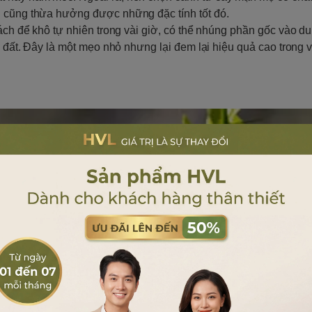
n cũng thừa hưởng được những đặc tính tốt đó.
cách để khô tự nhiên trong vài giờ, có thể nhúng phần gốc vào d
g đất. Đây là một mẹo nhỏ nhưng lại đem lại hiệu quả cao trong v