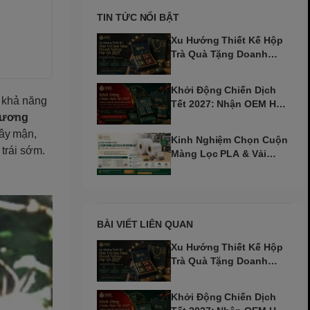
TIN TỨC NỔI BẬT
Xu Hướng Thiết Kế Hộp
Trà Quà Tặng Doanh
Nghiệp Dịp Tết 2027
Khởi Động Chiến Dịch
ì khả năng
Tết 2027: Nhận OEM Hộp
ương
Trà Đinh Mùi Sớm
cây mận,
Kinh Nghiệm Chọn Cuộn
trái sớm.
Màng Lọc PLA & Vải
Không Dệt Cho Máy Tự
Động
BÀI VIẾT LIÊN QUAN
Xu Hướng Thiết Kế Hộp
Trà Quà Tặng Doanh
Nghiệp Dịp Tết 2027
Khởi Động Chiến Dịch