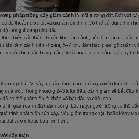
ương pháp trồng cây giâm cành
là môi trường đất. Đối với câ
g, có độ thoát nước tốt và giữ ẩm ổn định. Có thể sử dụng hỗn h
o độ thông thoáng cho đất.
thực hiện cẩn thận. Trước khi cắm cành, nên làm ẩm đất vừa đủ
 sâu khi cắm cành nên khoảng 5–7 cm, đảm bảo phần gốc nằm vữ
 quanh và che chắn bằng màng lưới hoặc nilon mỏng để duy trì đ
n thương nhất. Vì vậy, người trồng cần thường xuyên kiểm tra đ
g quá ướt. Trong khoảng 2–3 tuần đầu, cành giâm sẽ bắt đầu h
 đã có thể phát triển rễ khỏe và bắt đầu ra chồi non.
á trình giâm cành đã thành công. Lúc này, người trồng có thể bắ
uá trình phát triển của cây. Nếu giâm trong chậu hoặc khay ươ
goài đất vườn hoặc bầu lớn hơn.
 với cây mận