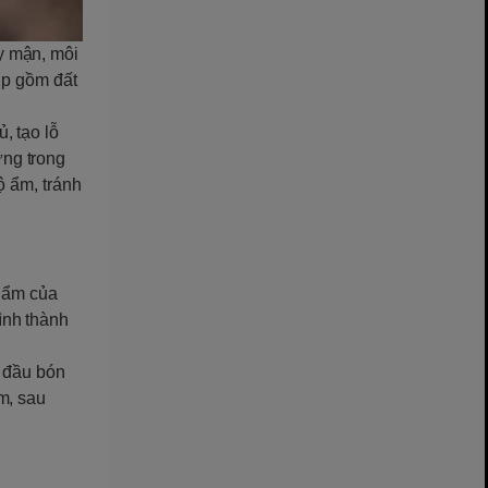
y mận, môi
ợp gồm đất
, tạo lỗ
ng trong
ộ ẩm, tránh
ộ ẩm của
ình thành
t đầu bón
m, sau