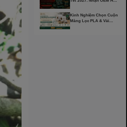
Tết 2027: Nhận OEM Hộp
Trà Đinh Mùi Sớm
Kinh Nghiệm Chọn Cuộn
Màng Lọc PLA & Vải
Không Dệt Cho Máy Tự
Động