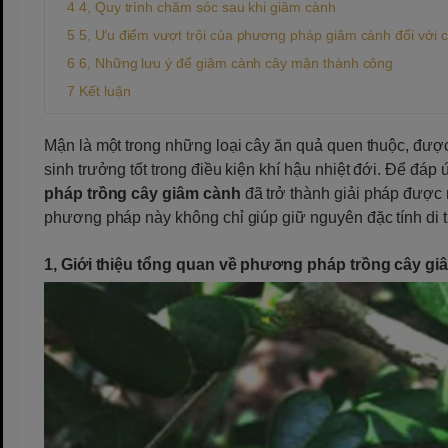
4, Quy trình chăm sóc sau khi giâm cành
5, Ưu điểm vượt trội của phương pháp giâm cành đối với 
6, Những lưu ý để giâm cành cây mận thành công
Kết luận
Mận là một trong những loại cây ăn quả quen thuộc, đượ
sinh trưởng tốt trong điều kiện khí hậu nhiệt đới. Để đáp
pháp trồng cây giâm cành
đã trở thành giải pháp được 
phương pháp này không chỉ giúp giữ nguyên đặc tính di t
1, Giới thiệu tổng quan về phương pháp trồng cây g