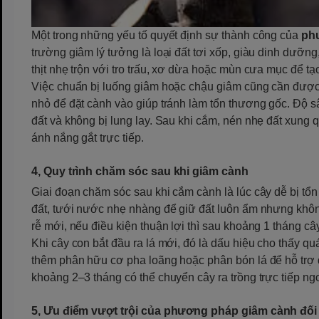
Một trong những yếu tố quyết định sự thành công của
ph
trường giâm lý tưởng là loại đất tơi xốp, giàu dinh dưỡn
thịt nhẹ trộn với tro trấu, xơ dừa hoặc mùn cưa mục để tạ
Việc chuẩn bị luống giâm hoặc chậu giâm cũng cần được 
nhỏ để đặt cành vào giúp tránh làm tổn thương gốc. Độ
đất và không bị lung lay. Sau khi cắm, nén nhẹ đất xung
ánh nắng gắt trực tiếp.
4, Quy trình chăm sóc sau khi giâm cành
Giai đoạn chăm sóc sau khi cắm cành là lúc cây dễ bị tổ
đất, tưới nước nhẹ nhàng để giữ đất luôn ẩm nhưng khôn
rễ mới, nếu điều kiện thuận lợi thì sau khoảng 1 tháng cây
Khi cây con bắt đầu ra lá mới, đó là dấu hiệu cho thấy qu
thêm phân hữu cơ pha loãng hoặc phân bón lá để hỗ trợ q
khoảng 2–3 tháng có thể chuyển cây ra trồng trực tiếp n
5, Ưu điểm vượt trội của phương pháp giâm cành đối