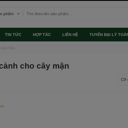
TIN TỨC
HỢP TÁC
LIÊN HỆ
TUYỂN ĐẠI LÝ TOÀ
 cây mận
 cành cho cây mận
ành