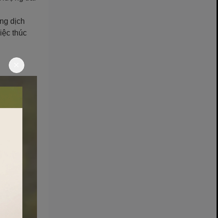
ung dịch
iệc thúc