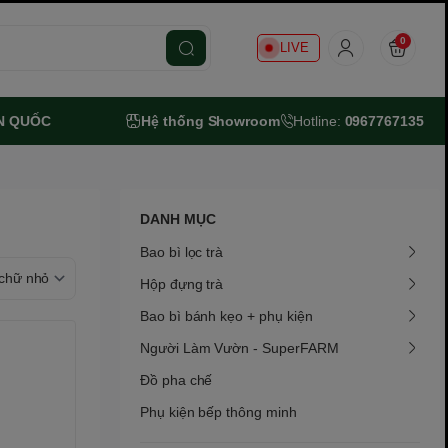
0
LIVE
N QUỐC
Hệ thống Showroom
Hotline:
0967767135
DANH MỤC
Bao bì lọc trà
Hộp đựng trà
Bao bì bánh kẹo + phụ kiện
Người Làm Vườn - SuperFARM
Đồ pha chế
Phụ kiện bếp thông minh