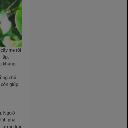
 cây mẹ rồi
 lập.
ng kháng
rồng chủ
 còn giúp
g. Người
ành phải
lượng trái