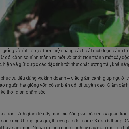
n giống vô tính, được thực hiện bằng cách cắt một đoạn cành từ
Từ đó, cành sẽ hình thành rễ mới và phát triển thành một cây độc
 hiện và giữ được các đặc tính tốt như chất lượng trái, khả nă
, phục vụ tiêu dùng và kinh doanh – việc giâm cành giúp người t
ào nguồn hạt giống vốn có sự biến đổi di truyền cao. Giâm cành
 kể thời gian chăm sóc.
a chọn cành giâm từ cây mận mẹ đóng vai trò cực kỳ quan trọn
 non cũng không quá già, thường có độ tuổi từ 3 đến 6 tháng. C
t hay nấm mốc. Ngoài ra, nên chọn cành từ cây mận mẹ có chất 